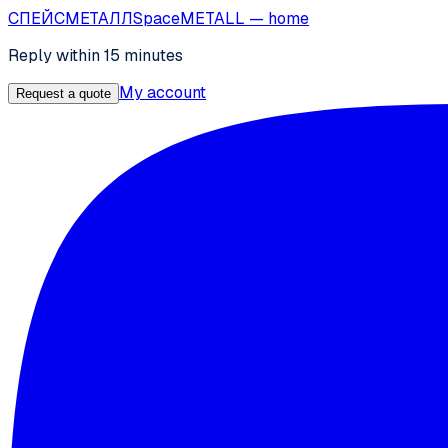
СПЕЙС
МЕТАЛЛ
SpaceMETALL
— home
Reply within 15 minutes
My account
Request a quote