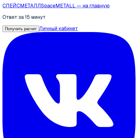
СПЕЙС
МЕТАЛЛ
SpaceMETALL
— на главную
Ответ за 15 минут
Личный кабинет
Получить расчет