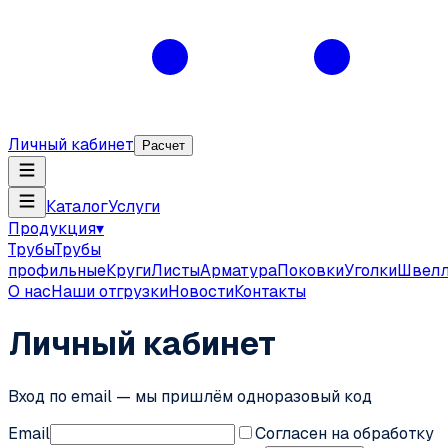
Личный кабинет
Расчет
Каталог
Услуги
Продукция
▾
Трубы
Трубы
профильные
Круги
Листы
Арматура
Поковки
Уголки
Швел
О нас
Наши отгрузки
Новости
Контакты
Личный кабинет
Вход по email — мы пришлём одноразовый код
Email
Согласен на обработку