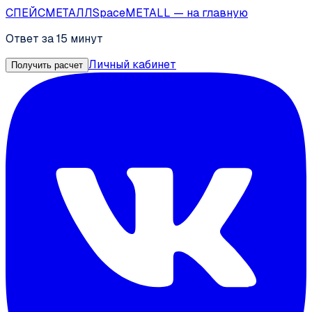
СПЕЙС
МЕТАЛЛ
SpaceMETALL
— на главную
Ответ за 15 минут
Личный кабинет
Получить расчет