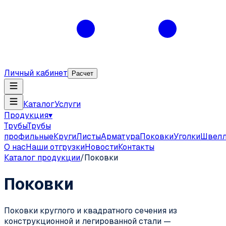
Личный кабинет
Расчет
Каталог
Услуги
Продукция
▾
Трубы
Трубы
профильные
Круги
Листы
Арматура
Поковки
Уголки
Швел
О нас
Наши отгрузки
Новости
Контакты
Каталог продукции
/
Поковки
Поковки
Поковки круглого и квадратного сечения из
конструкционной и легированной стали —