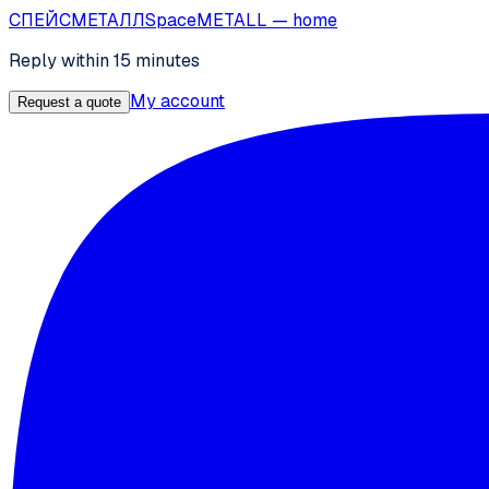
СПЕЙС
МЕТАЛЛ
SpaceMETALL
— home
Reply within 15 minutes
My account
Request a quote