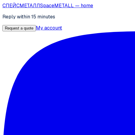
СПЕЙС
МЕТАЛЛ
SpaceMETALL
— home
Reply within 15 minutes
My account
Request a quote