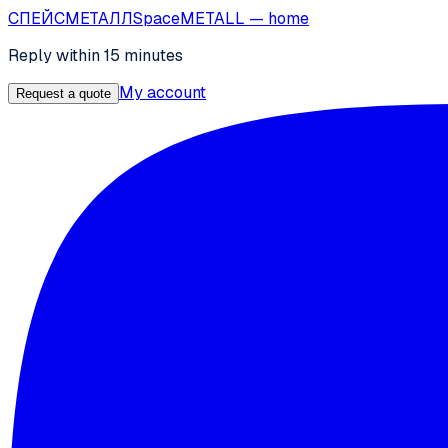
СПЕЙС
МЕТАЛЛ
SpaceMETALL
— home
Reply within 15 minutes
My account
Request a quote