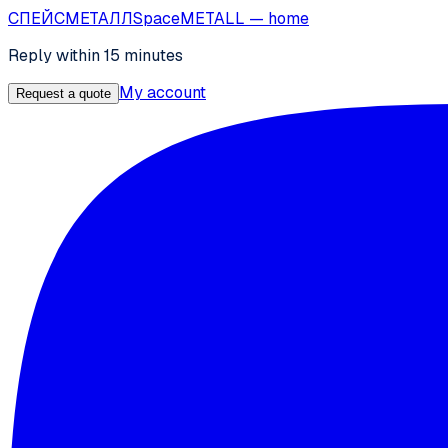
СПЕЙС
МЕТАЛЛ
SpaceMETALL
— home
Reply within 15 minutes
My account
Request a quote