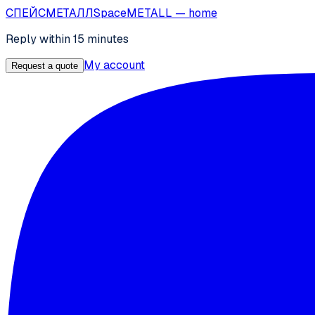
СПЕЙС
МЕТАЛЛ
SpaceMETALL
— home
Reply within 15 minutes
My account
Request a quote