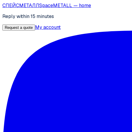
СПЕЙС
МЕТАЛЛ
SpaceMETALL
— home
Reply within 15 minutes
My account
Request a quote