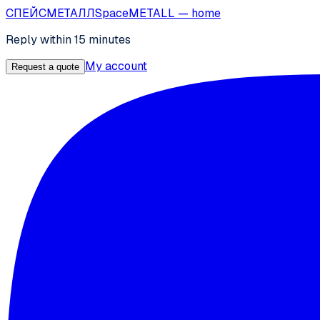
СПЕЙС
МЕТАЛЛ
SpaceMETALL
— home
Reply within 15 minutes
My account
Request a quote