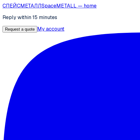
СПЕЙС
МЕТАЛЛ
SpaceMETALL
— home
Reply within 15 minutes
My account
Request a quote