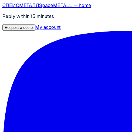
СПЕЙС
МЕТАЛЛ
SpaceMETALL
— home
Reply within 15 minutes
My account
Request a quote