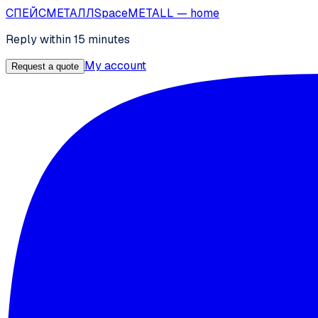
СПЕЙС
МЕТАЛЛ
SpaceMETALL
— home
Reply within 15 minutes
My account
Request a quote