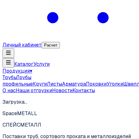
Личный кабинет
Расчет
Каталог
Услуги
Продукция
▾
Трубы
Трубы
профильные
Круги
Листы
Арматура
Поковки
Уголки
Швел
О нас
Наши отгрузки
Новости
Контакты
Загрузка…
SpaceMETALL
СПЕЙС
МЕТАЛЛ
Поставки труб, сортового проката и металлоизделий