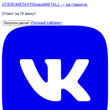
СПЕЙС
МЕТАЛЛ
SpaceMETALL
— на главную
Ответ за 15 минут
Личный кабинет
Получить расчет