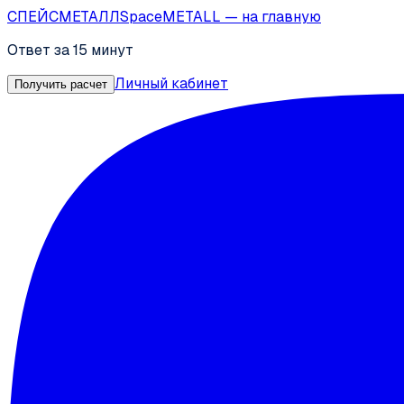
СПЕЙС
МЕТАЛЛ
SpaceMETALL
— на главную
Ответ за 15 минут
Личный кабинет
Получить расчет