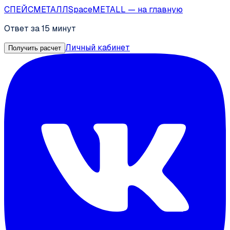
СПЕЙС
МЕТАЛЛ
SpaceMETALL
— на главную
Ответ за 15 минут
Личный кабинет
Получить расчет