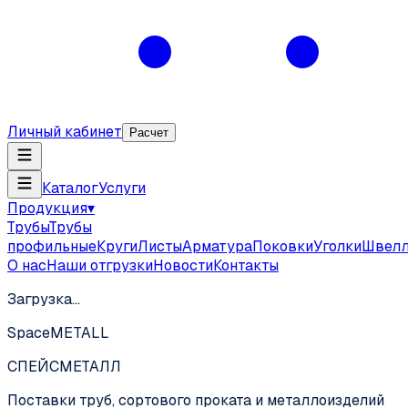
Личный кабинет
Расчет
Каталог
Услуги
Продукция
▾
Трубы
Трубы
профильные
Круги
Листы
Арматура
Поковки
Уголки
Швел
О нас
Наши отгрузки
Новости
Контакты
Загрузка…
SpaceMETALL
СПЕЙС
МЕТАЛЛ
Поставки труб, сортового проката и металлоизделий