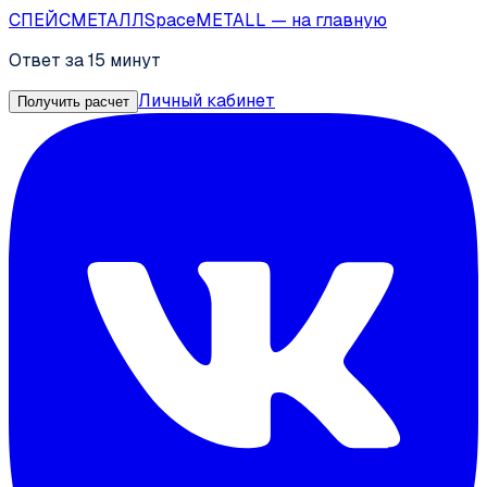
СПЕЙС
МЕТАЛЛ
SpaceMETALL
— на главную
Ответ за 15 минут
Личный кабинет
Получить расчет