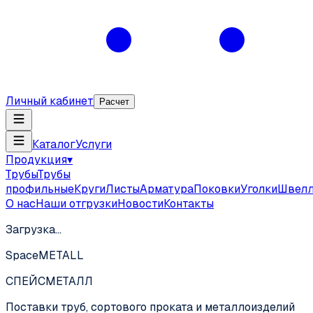
Личный кабинет
Расчет
Каталог
Услуги
Продукция
▾
Трубы
Трубы
профильные
Круги
Листы
Арматура
Поковки
Уголки
Швел
О нас
Наши отгрузки
Новости
Контакты
Загрузка…
SpaceMETALL
СПЕЙС
МЕТАЛЛ
Поставки труб, сортового проката и металлоизделий