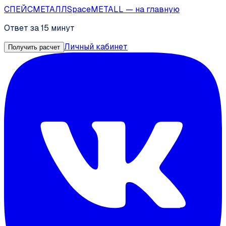
СПЕЙС
МЕТАЛЛ
SpaceMETALL
— на главную
Ответ за 15 минут
Личный кабинет
Получить расчет