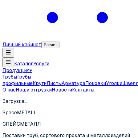
Личный кабинет
Расчет
Каталог
Услуги
Продукция
▾
Трубы
Трубы
профильные
Круги
Листы
Арматура
Поковки
Уголки
Швел
О нас
Наши отгрузки
Новости
Контакты
Загрузка…
SpaceMETALL
СПЕЙС
МЕТАЛЛ
Поставки труб, сортового проката и металлоизделий