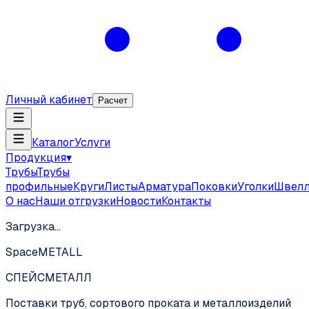
Личный кабинет
Расчет
Каталог
Услуги
Продукция
▾
Трубы
Трубы
профильные
Круги
Листы
Арматура
Поковки
Уголки
Швел
О нас
Наши отгрузки
Новости
Контакты
Загрузка…
SpaceMETALL
СПЕЙС
МЕТАЛЛ
Поставки труб, сортового проката и металлоизделий