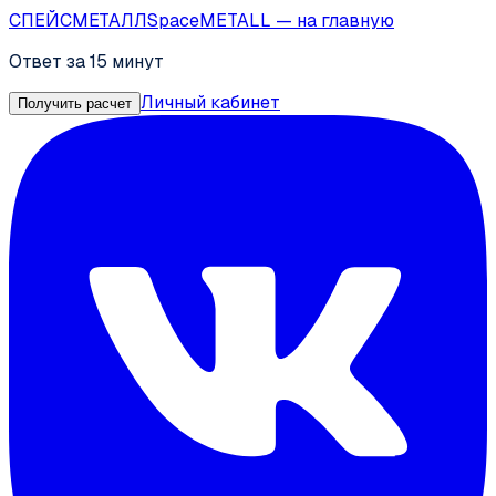
СПЕЙС
МЕТАЛЛ
SpaceMETALL
— на главную
Ответ за 15 минут
Личный кабинет
Получить расчет