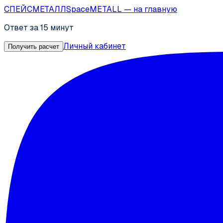
СПЕЙС
МЕТАЛЛ
SpaceMETALL
— на главную
Ответ за 15 минут
Личный кабинет
Получить расчет