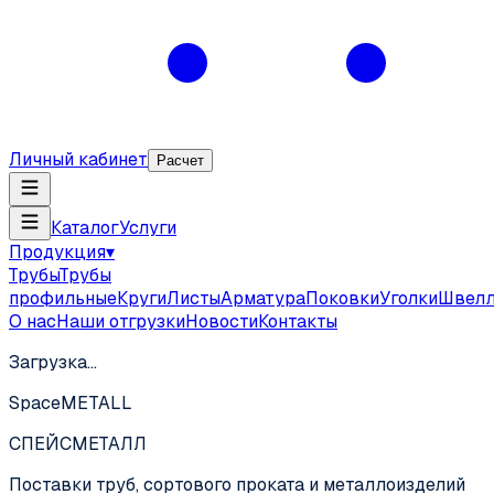
Личный кабинет
Расчет
Каталог
Услуги
Продукция
▾
Трубы
Трубы
профильные
Круги
Листы
Арматура
Поковки
Уголки
Швел
О нас
Наши отгрузки
Новости
Контакты
Загрузка…
SpaceMETALL
СПЕЙС
МЕТАЛЛ
Поставки труб, сортового проката и металлоизделий