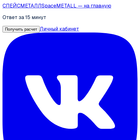
СПЕЙС
МЕТАЛЛ
SpaceMETALL
— на главную
Ответ за 15 минут
Личный кабинет
Получить расчет