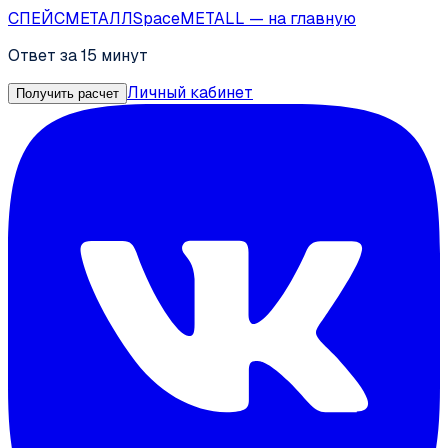
СПЕЙС
МЕТАЛЛ
SpaceMETALL
— на главную
Ответ за 15 минут
Личный кабинет
Получить расчет