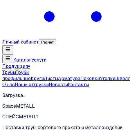
Личный кабинет
Расчет
Каталог
Услуги
Продукция
▾
Трубы
Трубы
профильные
Круги
Листы
Арматура
Поковки
Уголки
Швел
О нас
Наши отгрузки
Новости
Контакты
Загрузка…
SpaceMETALL
СПЕЙС
МЕТАЛЛ
Поставки труб, сортового проката и металлоизделий