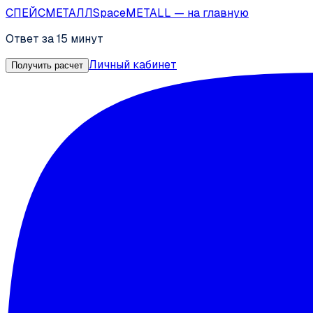
СПЕЙС
МЕТАЛЛ
SpaceMETALL
— на главную
Ответ за 15 минут
Личный кабинет
Получить расчет