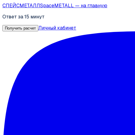
СПЕЙС
МЕТАЛЛ
SpaceMETALL
— на главную
Ответ за 15 минут
Личный кабинет
Получить расчет