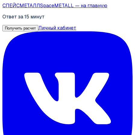
СПЕЙС
МЕТАЛЛ
SpaceMETALL
— на главную
Ответ за 15 минут
Личный кабинет
Получить расчет