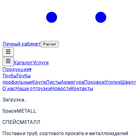
Личный кабинет
Расчет
Каталог
Услуги
Продукция
▾
Трубы
Трубы
профильные
Круги
Листы
Арматура
Поковки
Уголки
Швел
О нас
Наши отгрузки
Новости
Контакты
Загрузка…
SpaceMETALL
СПЕЙС
МЕТАЛЛ
Поставки труб, сортового проката и металлоизделий