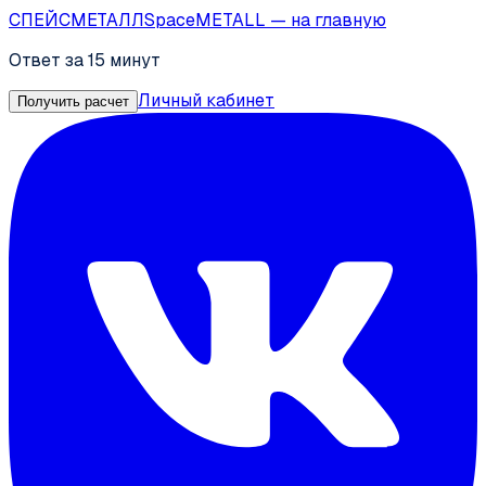
СПЕЙС
МЕТАЛЛ
SpaceMETALL
— на главную
Ответ за 15 минут
Личный кабинет
Получить расчет