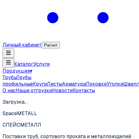
Личный кабинет
Расчет
Каталог
Услуги
Продукция
▾
Трубы
Трубы
профильные
Круги
Листы
Арматура
Поковки
Уголки
Швел
О нас
Наши отгрузки
Новости
Контакты
Загрузка…
SpaceMETALL
СПЕЙС
МЕТАЛЛ
Поставки труб, сортового проката и металлоизделий