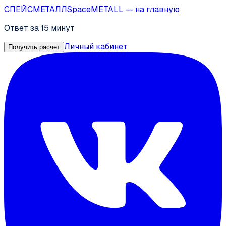
СПЕЙС
МЕТАЛЛ
SpaceMETALL
— на главную
Ответ за 15 минут
Личный кабинет
Получить расчет