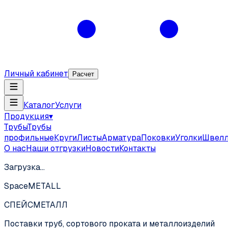
Личный кабинет
Расчет
Каталог
Услуги
Продукция
▾
Трубы
Трубы
профильные
Круги
Листы
Арматура
Поковки
Уголки
Швел
О нас
Наши отгрузки
Новости
Контакты
Загрузка…
SpaceMETALL
СПЕЙС
МЕТАЛЛ
Поставки труб, сортового проката и металлоизделий