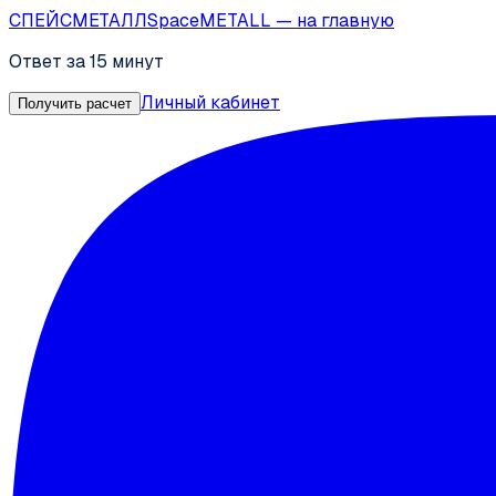
СПЕЙС
МЕТАЛЛ
SpaceMETALL
— на главную
Ответ за 15 минут
Личный кабинет
Получить расчет