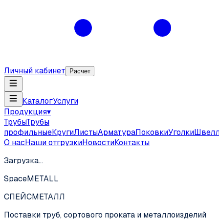
Личный кабинет
Расчет
Каталог
Услуги
Продукция
▾
Трубы
Трубы
профильные
Круги
Листы
Арматура
Поковки
Уголки
Швел
О нас
Наши отгрузки
Новости
Контакты
Загрузка…
SpaceMETALL
СПЕЙС
МЕТАЛЛ
Поставки труб, сортового проката и металлоизделий