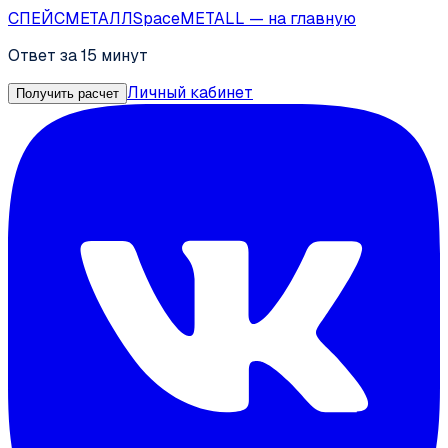
СПЕЙС
МЕТАЛЛ
SpaceMETALL
— на главную
Ответ за 15 минут
Личный кабинет
Получить расчет