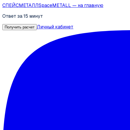
СПЕЙС
МЕТАЛЛ
SpaceMETALL
— на главную
Ответ за 15 минут
Личный кабинет
Получить расчет