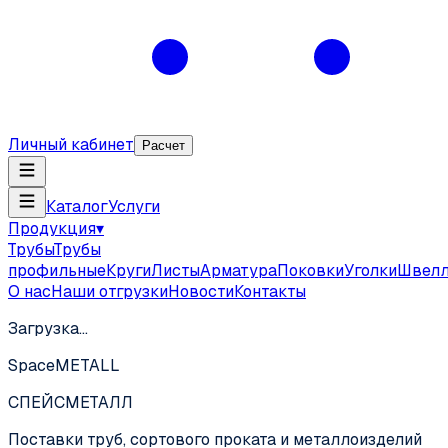
Личный кабинет
Расчет
Каталог
Услуги
Продукция
▾
Трубы
Трубы
профильные
Круги
Листы
Арматура
Поковки
Уголки
Швел
О нас
Наши отгрузки
Новости
Контакты
Загрузка…
SpaceMETALL
СПЕЙС
МЕТАЛЛ
Поставки труб, сортового проката и металлоизделий