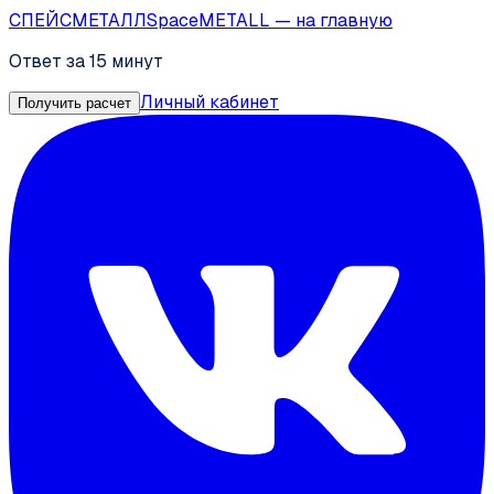
СПЕЙС
МЕТАЛЛ
SpaceMETALL
— на главную
Ответ за 15 минут
Личный кабинет
Получить расчет