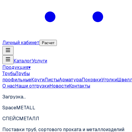
Личный кабинет
Расчет
Каталог
Услуги
Продукция
▾
Трубы
Трубы
профильные
Круги
Листы
Арматура
Поковки
Уголки
Швел
О нас
Наши отгрузки
Новости
Контакты
Загрузка…
SpaceMETALL
СПЕЙС
МЕТАЛЛ
Поставки труб, сортового проката и металлоизделий