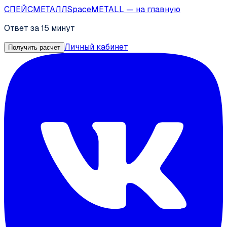
СПЕЙС
МЕТАЛЛ
SpaceMETALL
— на главную
Ответ за 15 минут
Личный кабинет
Получить расчет