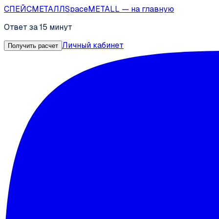
СПЕЙС
МЕТАЛЛ
SpaceMETALL
— на главную
Ответ за 15 минут
Личный кабинет
Получить расчет