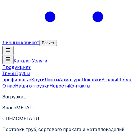
Личный кабинет
Расчет
Каталог
Услуги
Продукция
▾
Трубы
Трубы
профильные
Круги
Листы
Арматура
Поковки
Уголки
Швел
О нас
Наши отгрузки
Новости
Контакты
Загрузка…
SpaceMETALL
СПЕЙС
МЕТАЛЛ
Поставки труб, сортового проката и металлоизделий