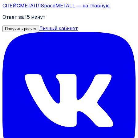
СПЕЙС
МЕТАЛЛ
SpaceMETALL
— на главную
Ответ за 15 минут
Личный кабинет
Получить расчет