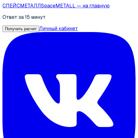
СПЕЙС
МЕТАЛЛ
SpaceMETALL
— на главную
Ответ за 15 минут
Личный кабинет
Получить расчет