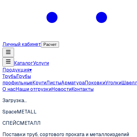
Личный кабинет
Расчет
Каталог
Услуги
Продукция
▾
Трубы
Трубы
профильные
Круги
Листы
Арматура
Поковки
Уголки
Швел
О нас
Наши отгрузки
Новости
Контакты
Загрузка…
SpaceMETALL
СПЕЙС
МЕТАЛЛ
Поставки труб, сортового проката и металлоизделий