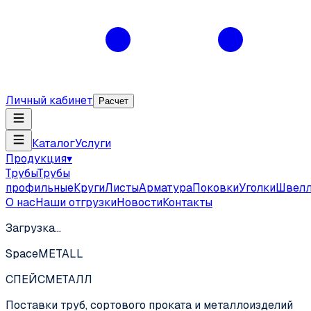
Личный кабинет
Расчет
Каталог
Услуги
Продукция
▾
Трубы
Трубы
профильные
Круги
Листы
Арматура
Поковки
Уголки
Швел
О нас
Наши отгрузки
Новости
Контакты
Загрузка…
SpaceMETALL
СПЕЙС
МЕТАЛЛ
Поставки труб, сортового проката и металлоизделий