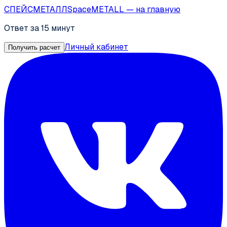
СПЕЙС
МЕТАЛЛ
SpaceMETALL
— на главную
Ответ за 15 минут
Личный кабинет
Получить расчет