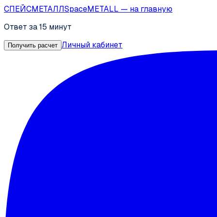
СПЕЙС
МЕТАЛЛ
SpaceMETALL
— на главную
Ответ за 15 минут
Личный кабинет
Получить расчет