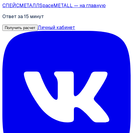
СПЕЙС
МЕТАЛЛ
SpaceMETALL
— на главную
Ответ за 15 минут
Личный кабинет
Получить расчет