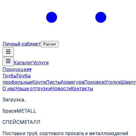
Личный кабинет
Расчет
Каталог
Услуги
Продукция
▾
Трубы
Трубы
профильные
Круги
Листы
Арматура
Поковки
Уголки
Швел
О нас
Наши отгрузки
Новости
Контакты
Загрузка…
SpaceMETALL
СПЕЙС
МЕТАЛЛ
Поставки труб, сортового проката и металлоизделий