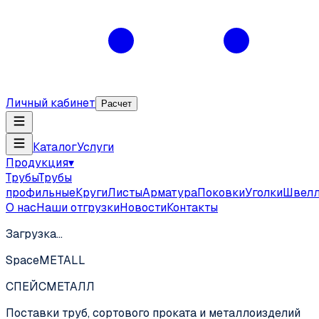
Личный кабинет
Расчет
Каталог
Услуги
Продукция
▾
Трубы
Трубы
профильные
Круги
Листы
Арматура
Поковки
Уголки
Швел
О нас
Наши отгрузки
Новости
Контакты
Загрузка…
SpaceMETALL
СПЕЙС
МЕТАЛЛ
Поставки труб, сортового проката и металлоизделий