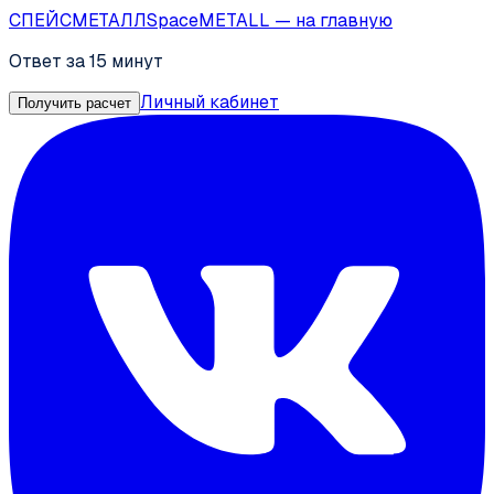
СПЕЙС
МЕТАЛЛ
SpaceMETALL
— на главную
Ответ за 15 минут
Личный кабинет
Получить расчет