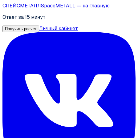
СПЕЙС
МЕТАЛЛ
SpaceMETALL
— на главную
Ответ за 15 минут
Личный кабинет
Получить расчет