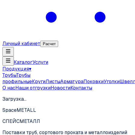
Личный кабинет
Расчет
Каталог
Услуги
Продукция
▾
Трубы
Трубы
профильные
Круги
Листы
Арматура
Поковки
Уголки
Швел
О нас
Наши отгрузки
Новости
Контакты
Загрузка…
SpaceMETALL
СПЕЙС
МЕТАЛЛ
Поставки труб, сортового проката и металлоизделий