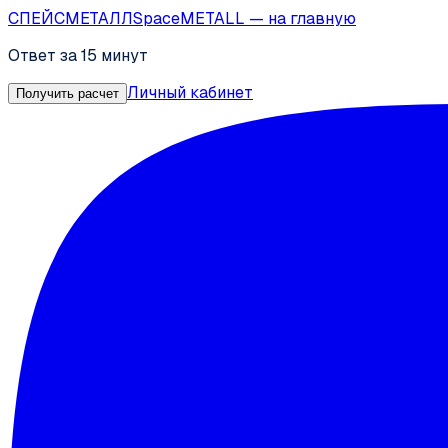
СПЕЙС
МЕТАЛЛ
SpaceMETALL
— на главную
Ответ за 15 минут
Личный кабинет
Получить расчет