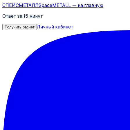
СПЕЙС
МЕТАЛЛ
SpaceMETALL
— на главную
Ответ за 15 минут
Личный кабинет
Получить расчет