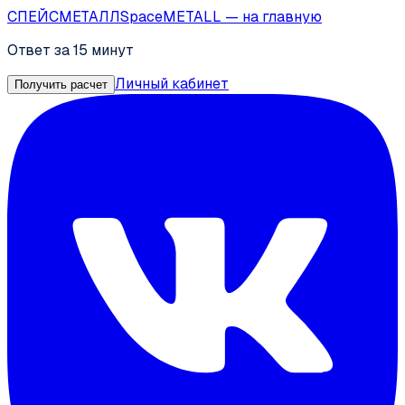
СПЕЙС
МЕТАЛЛ
SpaceMETALL
— на главную
Ответ за 15 минут
Личный кабинет
Получить расчет