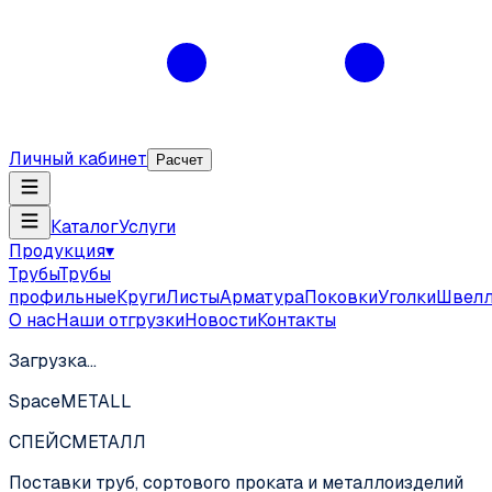
Личный кабинет
Расчет
Каталог
Услуги
Продукция
▾
Трубы
Трубы
профильные
Круги
Листы
Арматура
Поковки
Уголки
Швел
О нас
Наши отгрузки
Новости
Контакты
Загрузка…
SpaceMETALL
СПЕЙС
МЕТАЛЛ
Поставки труб, сортового проката и металлоизделий