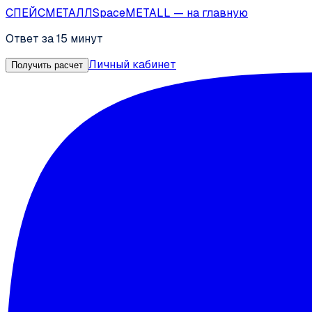
СПЕЙС
МЕТАЛЛ
SpaceMETALL
— на главную
Ответ за 15 минут
Личный кабинет
Получить расчет