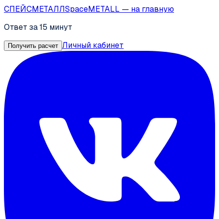
СПЕЙС
МЕТАЛЛ
SpaceMETALL
— на главную
Ответ за 15 минут
Личный кабинет
Получить расчет