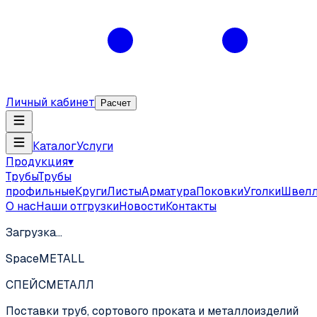
Личный кабинет
Расчет
Каталог
Услуги
Продукция
▾
Трубы
Трубы
профильные
Круги
Листы
Арматура
Поковки
Уголки
Швел
О нас
Наши отгрузки
Новости
Контакты
Загрузка…
SpaceMETALL
СПЕЙС
МЕТАЛЛ
Поставки труб, сортового проката и металлоизделий