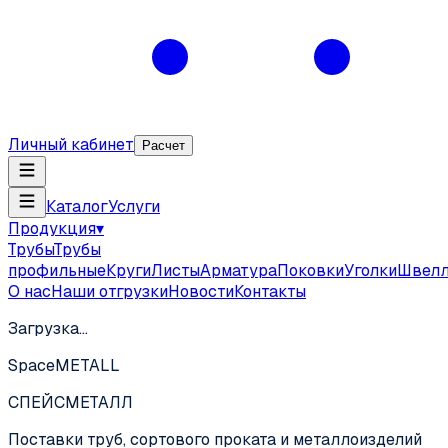
Личный кабинет
Расчет
Каталог
Услуги
Продукция
▾
Трубы
Трубы
профильные
Круги
Листы
Арматура
Поковки
Уголки
Швел
О нас
Наши отгрузки
Новости
Контакты
Загрузка…
SpaceMETALL
СПЕЙС
МЕТАЛЛ
Поставки труб, сортового проката и металлоизделий