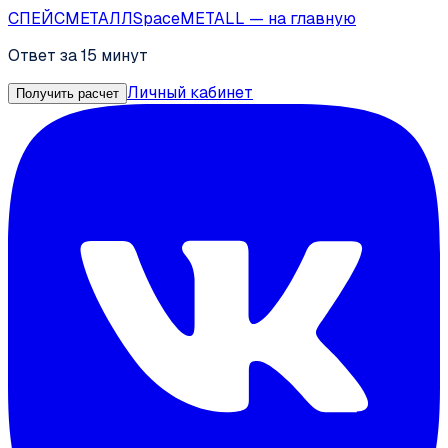
СПЕЙС
МЕТАЛЛ
SpaceMETALL
— на главную
Ответ за 15 минут
Личный кабинет
Получить расчет