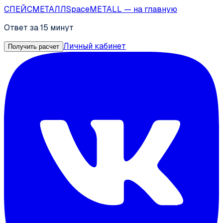
СПЕЙС
МЕТАЛЛ
SpaceMETALL
— на главную
Ответ за 15 минут
Личный кабинет
Получить расчет