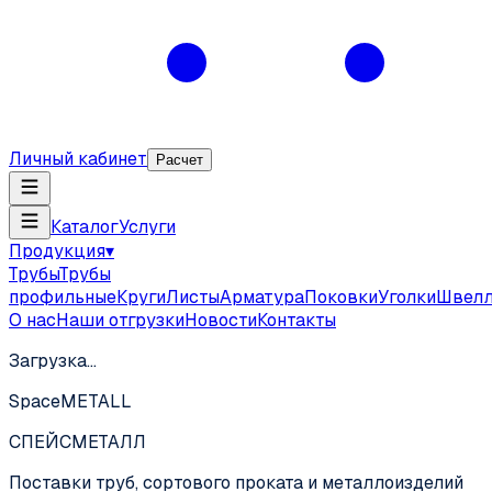
Личный кабинет
Расчет
Каталог
Услуги
Продукция
▾
Трубы
Трубы
профильные
Круги
Листы
Арматура
Поковки
Уголки
Швел
О нас
Наши отгрузки
Новости
Контакты
Загрузка…
SpaceMETALL
СПЕЙС
МЕТАЛЛ
Поставки труб, сортового проката и металлоизделий