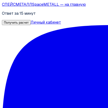
СПЕЙС
МЕТАЛЛ
SpaceMETALL
— на главную
Ответ за 15 минут
Личный кабинет
Получить расчет