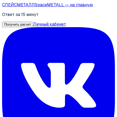
СПЕЙС
МЕТАЛЛ
SpaceMETALL
— на главную
Ответ за 15 минут
Личный кабинет
Получить расчет