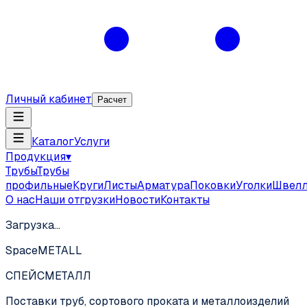
Личный кабинет
Расчет
Каталог
Услуги
Продукция
▾
Трубы
Трубы
профильные
Круги
Листы
Арматура
Поковки
Уголки
Швел
О нас
Наши отгрузки
Новости
Контакты
Загрузка…
SpaceMETALL
СПЕЙС
МЕТАЛЛ
Поставки труб, сортового проката и металлоизделий