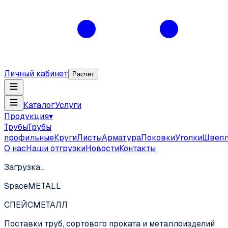
Личный кабинет
Расчет
Каталог
Услуги
Продукция
▾
Трубы
Трубы
профильные
Круги
Листы
Арматура
Поковки
Уголки
Швел
О нас
Наши отгрузки
Новости
Контакты
Загрузка…
SpaceMETALL
СПЕЙС
МЕТАЛЛ
Поставки труб, сортового проката и металлоизделий