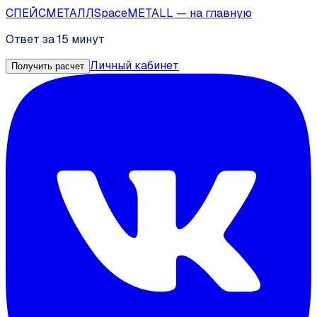
СПЕЙС
МЕТАЛЛ
SpaceMETALL
— на главную
Ответ за 15 минут
Личный кабинет
Получить расчет